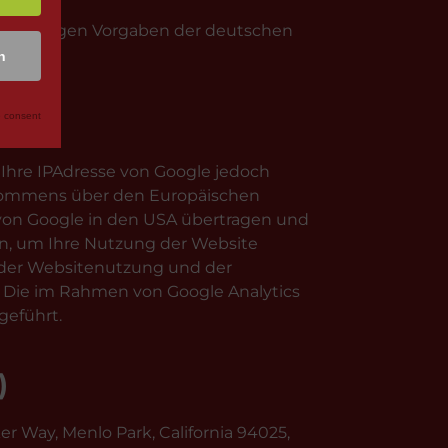
die strengen Vorgaben der deutschen
n
 consent
 Ihre IPAdresse von Google jedoch
Abkommens über den Europäischen
r von Google in den USA übertragen und
en, um Ihre Nutzung der Website
 der Websitenutzung und der
 Die im Rahmen von Google Analytics
geführt.
)
r Way, Menlo Park, California 94025,