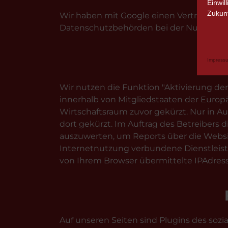
Einwil
Zukunf
Wir haben mit Google einen Vertrag zur
Datenschutzbehörden bei der Nutzung vo
Impress
Wir nutzen die Funktion "Aktivierung de
innerhalb von Mitgliedstaaten der Euro
Wirtschaftsraum zuvor gekürzt. Nur in A
dort gekürzt. Im Auftrag des Betreibers
auszuwerten, um Reports über die Webs
Internetnutzung verbundene Dienstleis
von Ihrem Browser übermittelte IPAdres
Auf unseren Seiten sind Plugins des sozi