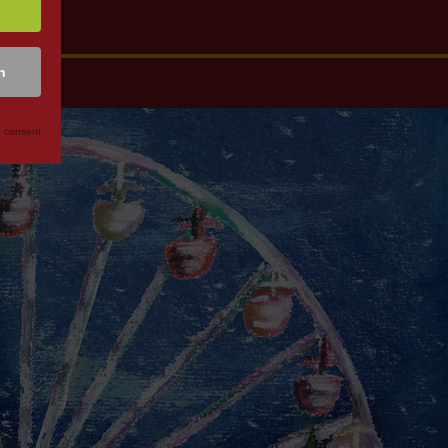
n
 consent