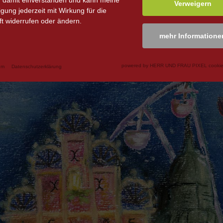
n damit einverstanden und kann meine
Verweigern
ligung jederzeit mit Wirkung für die
t widerrufen oder ändern.
mehr Informatione
powered by HERR UND FRAU PIXEL cookie
um
Datenschutzerklärung