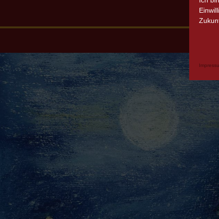
Ich bi
Einwil
Zukunf
Impress