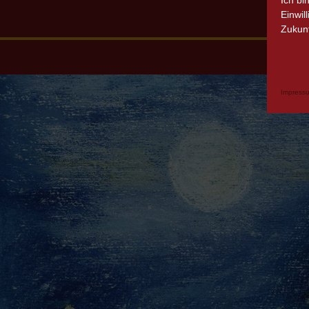
Ich bi
Einwil
Zukunf
Impress