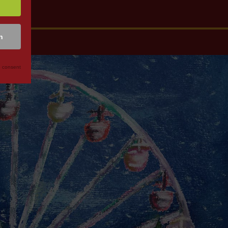
n
 consent