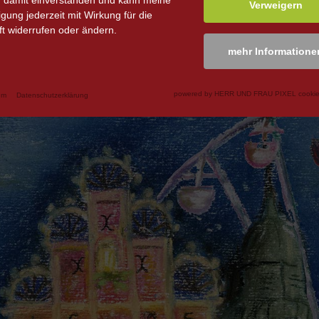
n damit einverstanden und kann meine
Verweigern
ligung jederzeit mit Wirkung für die
t widerrufen oder ändern.
mehr Informatione
powered by HERR UND FRAU PIXEL cookie
um
Datenschutzerklärung