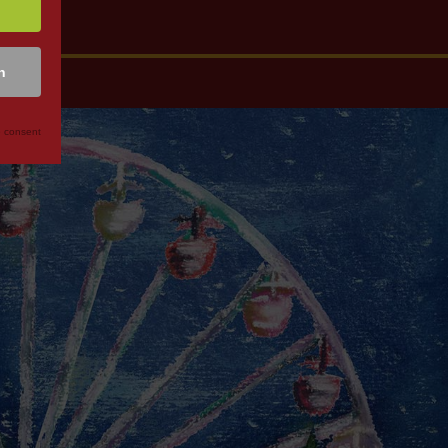
n
 consent