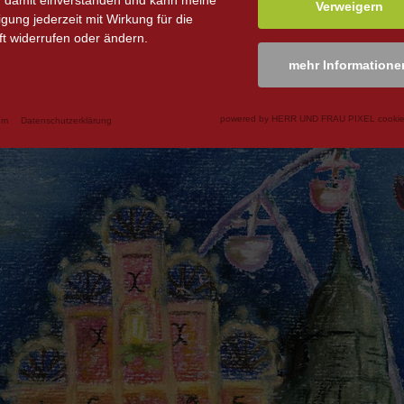
n damit einverstanden und kann meine
Verweigern
ligung jederzeit mit Wirkung für die
t widerrufen oder ändern.
mehr Informatione
powered by HERR UND FRAU PIXEL cookie
um
Datenschutzerklärung