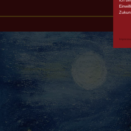
Ich bi
Einwil
Zukunf
Impress