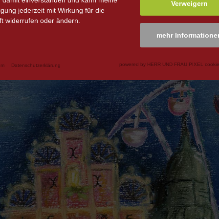
n damit einverstanden und kann meine
Verweigern
ligung jederzeit mit Wirkung für die
t widerrufen oder ändern.
mehr Informatione
powered by HERR UND FRAU PIXEL cookie
um
Datenschutzerklärung