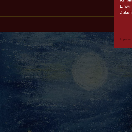
Ich bi
Einwil
Zukunf
Impress