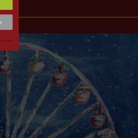
n
 consent