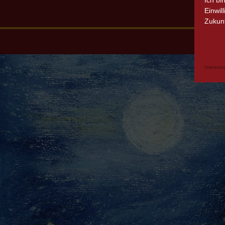
Ich bi
Einwil
Zukunf
Impress