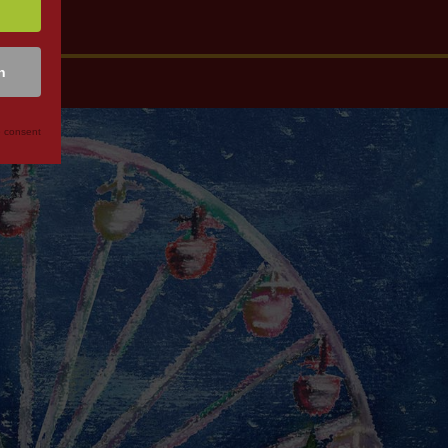
n
 consent