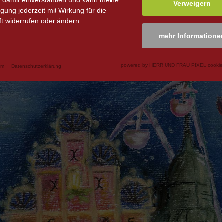
n damit einverstanden und kann meine
Verweigern
ligung jederzeit mit Wirkung für die
t widerrufen oder ändern.
mehr Informatione
powered by HERR UND FRAU PIXEL cookie
um
Datenschutzerklärung