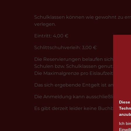
Schulklassen können wie gewohnt zu ermä
verlegen.
Eintritt: 4,00 €
Schlittschuhverleih: 3,00 €
Die Reservierungen belaufen sich jeweils 
Schulen bzw. Schulklassen genutzt werde
Die Maximalgrenze pro Eislaufzeit liegt b
Das sich ergebende Entgelt ist am gebuch
Die Anmeldung kann ausschließlich onlin
Diese
Es gibt derzeit leider keine Buchbaren V
Techn
anzub
Ich bi
Einwil