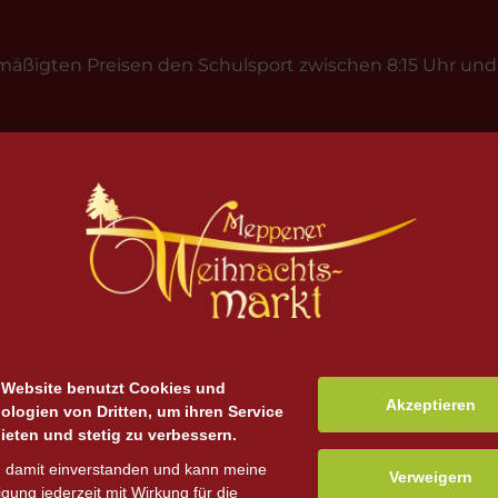
ßigten Preisen den Schulsport zwischen 8:15 Uhr und 1
auf den Zeitraum von 1,5 Stunden. Wir weisen darauf hin
n kann. Die Einhaltung der aktuell gültigen Corona-V
ei 80 Schülern.
ten Tag direkt vor Ort zu entrichten.
e und nur von Lehrern erfolgen.
 Website benutzt Cookies und
Akzeptieren
eranstaltungen.
ologien von Dritten, um ihren Service
ieten und stetig zu verbessern.
n damit einverstanden und kann meine
Verweigern
ligung jederzeit mit Wirkung für die