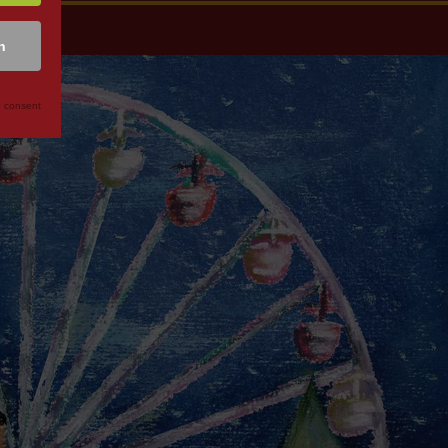
n
 consent