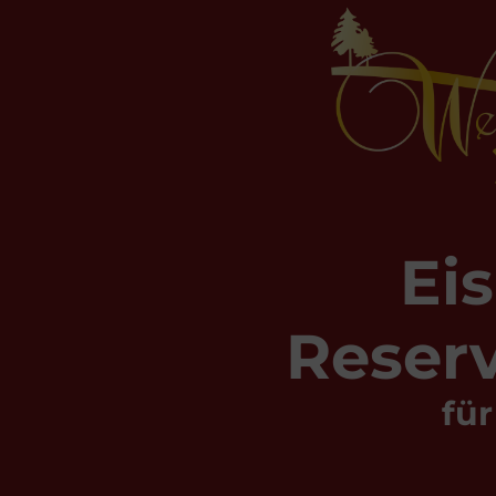
Ei
Reser
fü