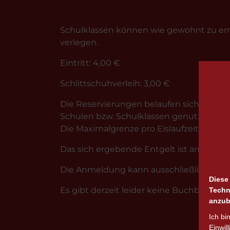
Schulklassen können wie gewohnt zu ermä
verlegen.
Eintritt: 4,00 €
Schlittschuhverleih: 3,00 €
Die Reservierungen belaufen sich jeweils 
Schulen bzw. Schulklassen genutzt werde
Die Maximalgrenze pro Eislaufzeit liegt b
Das sich ergebende Entgelt ist am gebuch
Die Anmeldung kann ausschließlich onlin
Diese
Es gibt derzeit leider keine Buchbaren V
Techn
anzub
Ich bi
Einwil