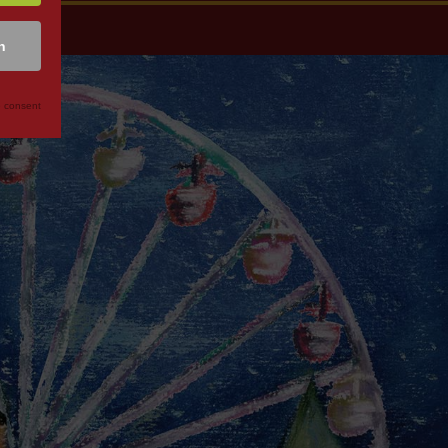
n
 consent