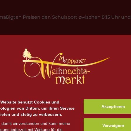
ßigten Preisen den Schulsport zwischen 8:15 Uhr und 1
auf den Zeitraum von 1,5 Stunden. Wir weisen darauf hin
n kann. Die Einhaltung der aktuell gültigen Corona-V
ei 80 Schülern.
ten Tag direkt vor Ort zu entrichten.
e und nur von Lehrern erfolgen.
 Website benutzt Cookies und
Akzeptieren
eranstaltungen.
ologien von Dritten, um ihren Service
ieten und stetig zu verbessern.
n damit einverstanden und kann meine
Verweigern
ligung jederzeit mit Wirkung für die