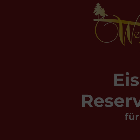
Ei
Reser
fü