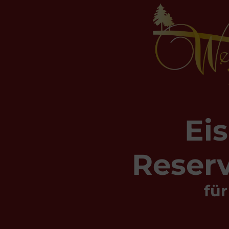
Ei
Reser
fü