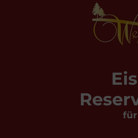
Ei
Reser
fü