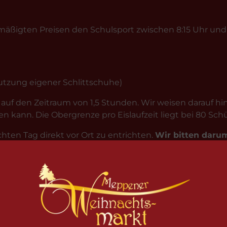
ßigten Preisen den Schulsport zwischen 8:15 Uhr und 1
 Nutzung eigener Schlittschuhe)
auf den Zeitraum von 1,5 Stunden. Wir weisen darauf hin
 kann. Die Obergrenze pro Eislaufzeit liegt bei 80 Schü
ten Tag direkt vor Ort zu entrichten.
Wir bitten daru
sammeln, um vor Ort den Gesamtbetrag zu zahlen. Da
lichen Verzögerung.
essenten die Möglichkeit bieten, das Angebot zu nutze
 der maximal möglichen Eisläufer erhöht. Eventuell kom
e bitten wir um Verständnis.
e und nur von Lehrern erfolgen.