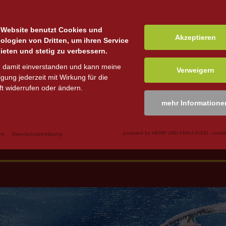
 mit einem Besuch des "Meppener Weihnachts-Schulkino"
 einen Rabatt auf das Kinoticket in Höhe von 1 €.
 Website benutzt Cookies und
Akzeptieren
ologien von Dritten, um ihren Service
htskino
ieten und stetig zu verbessern.
n damit einverstanden und kann meine
Verweigern
ligung jederzeit mit Wirkung für die
t widerrufen oder ändern.
B
mehr Informatione
powered by HERR UND FRAU PIXEL cookie
um
Datenschutzerklärung