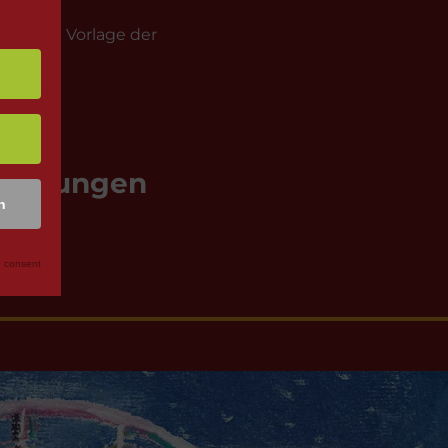
. Gegen Vorlage der
uchungen
n
 consent