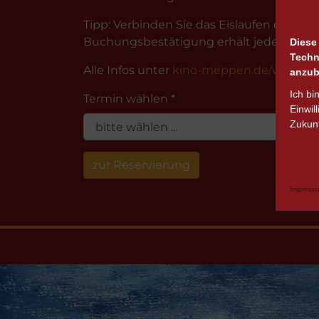
Tipp: Verbinden Sie das Eislaufen doch
Buchungsbestätigung erhält jeder Schüler
Diese
Techn
Alle Infos unter
kino-meppen.de/weihnac
anzub
Ich bi
Termin wählen *
Einwil
Zukunf
zur Reservierung
Impress