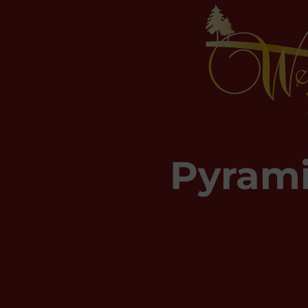
Pyram