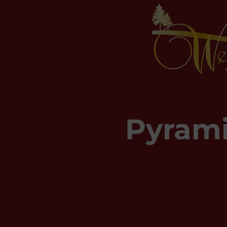
Pyram