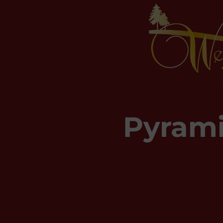
Pyram