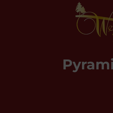
Pyram