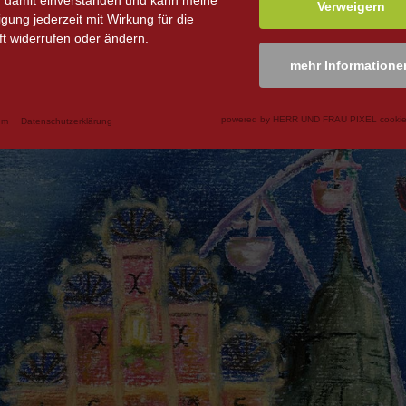
n damit einverstanden und kann meine
Verweigern
ligung jederzeit mit Wirkung für die
t widerrufen oder ändern.
mehr Informatione
powered by HERR UND FRAU PIXEL cookie
um
Datenschutzerklärung