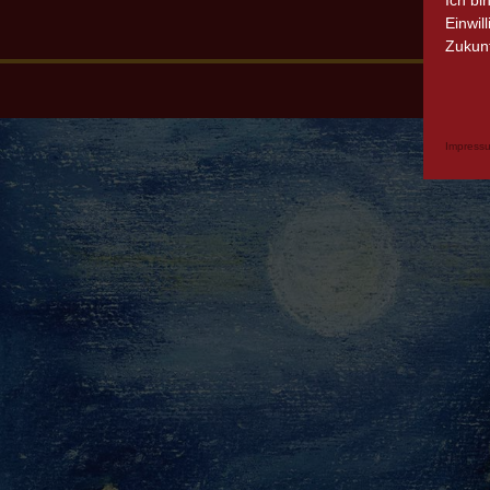
Ich bi
Einwil
Zukunf
Impress