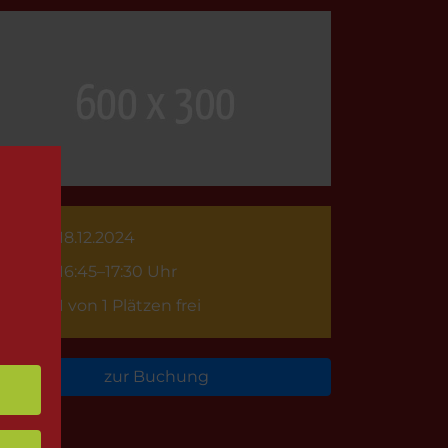
18.12.2024
16:45–17:30 Uhr
1 von 1 Plätzen frei
zur Buchung
rück