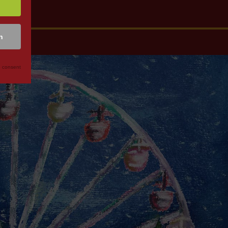
n
 consent