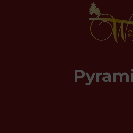
Pyram