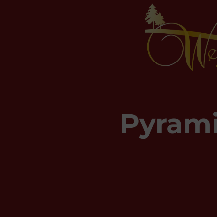
Pyram