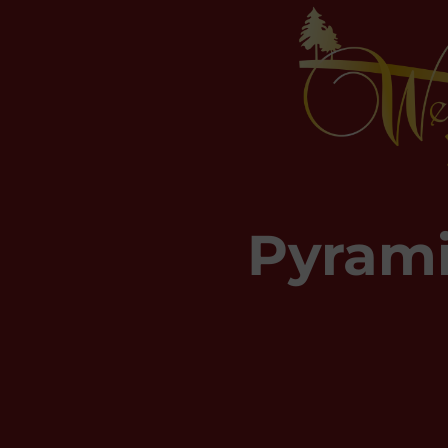
Pyram