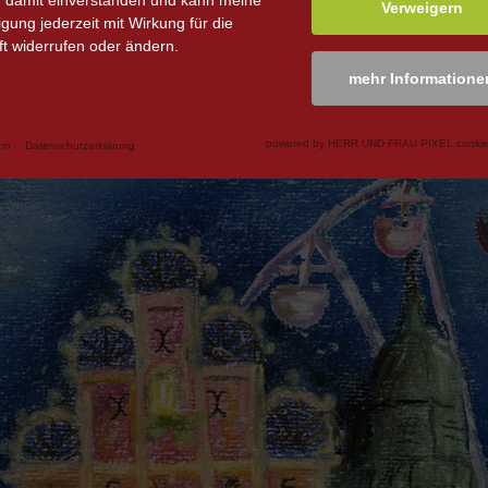
n damit einverstanden und kann meine
Verweigern
ligung jederzeit mit Wirkung für die
t widerrufen oder ändern.
mehr Informatione
powered by HERR UND FRAU PIXEL cookie
um
Datenschutzerklärung