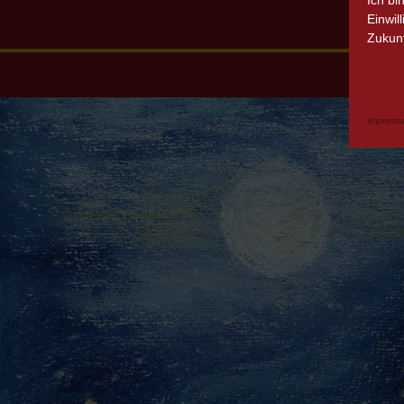
Ich bi
Einwil
Zukunf
Impress