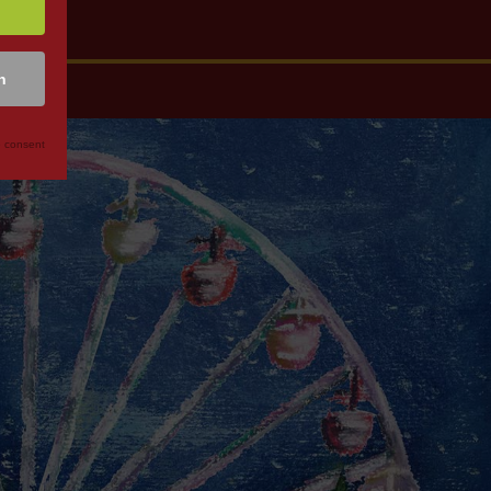
n
 consent