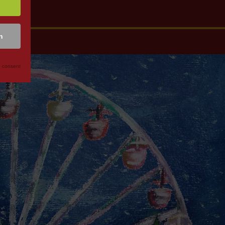
n
 consent