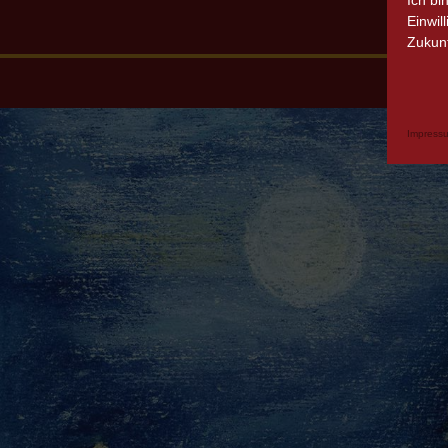
Ich bi
Einwil
Zukunf
Impress