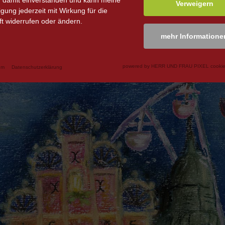
n damit einverstanden und kann meine
Verweigern
ligung jederzeit mit Wirkung für die
t widerrufen oder ändern.
mehr Informatione
powered by HERR UND FRAU PIXEL cookie
um
Datenschutzerklärung