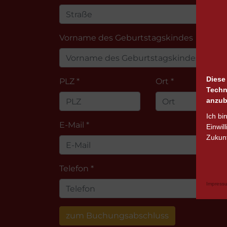
Vorname des Geburtstagskindes
Diese
PLZ *
Ort *
Techn
anzub
Ich bi
E-Mail *
Einwil
Zukunf
Telefon *
Impress
zum Buchungsabschluss