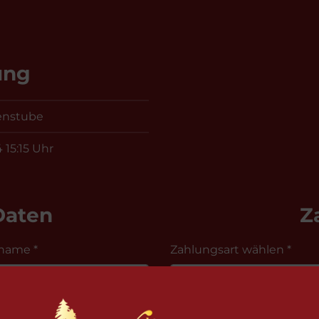
ung
enstube
4 15:15 Uhr
Daten
Z
name *
Zahlungsart wählen *
Hausnummer *
abweichender Rechnu