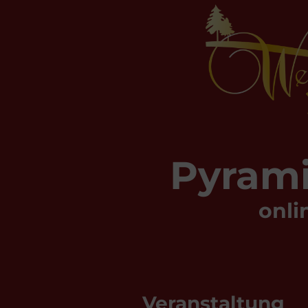
Pyram
onli
Veranstaltung