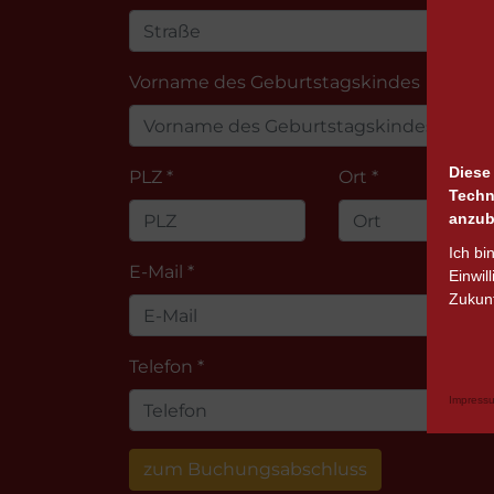
Vorname des Geburtstagskindes
Diese
PLZ *
Ort *
Techn
anzub
Ich bi
E-Mail *
Einwil
Zukunf
Telefon *
Impress
zum Buchungsabschluss