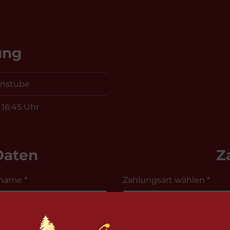
ung
enstube
 16:45 Uhr
Daten
Z
name *
Zahlungsart wählen *
Hausnummer *
abweichender Rechnu