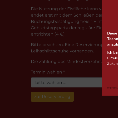
Die Nutzung der Eisfläche kann vor oder
endet erst mit dem Schließen der Eisbah
Buchungsbestätigung freien Eintritt und
Geburtstagsparty der reguläre Eintrittspr
Diese
entrichten (4 €).
Techn
Bitte beachten: Eine Reservierung von Le
anzub
Leihschlittschuhe vorhanden.
Ich bi
Einwil
Die Zahlung des Mindestverzehrs im Buch
Zukunf
Termin wählen *
Impress
zur Reservierung