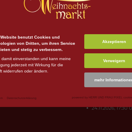
 nach dem Buchungszeitraum der Pyramidenstube erfolge
n (in der Regel um 19.00 Uhr). Das Geburtstagskind erhä
 kostenlose Leihschlittschuhe. Abgesehen vom Geburtsta
eis (5 €, bzw. Zehnerkarte für 45 €) und auch das regulä
 Website benutzt Cookies und
Akzeptieren
ologien von Dritten, um ihren Service
ihschlittschuhen ist leider nicht möglich. In der Regel 
ieten und stetig zu verbessern.
n damit einverstanden und kann meine
Verweigern
ligung jederzeit mit Wirkung für die
ungsvorgang ist ausschließlich per paypal möglich.
t widerrufen oder ändern.
mehr Informatione
B
powered by HERR UND FRAU PIXEL cookie
um
Datenschutzerklärung
24.11.2026, 17:30