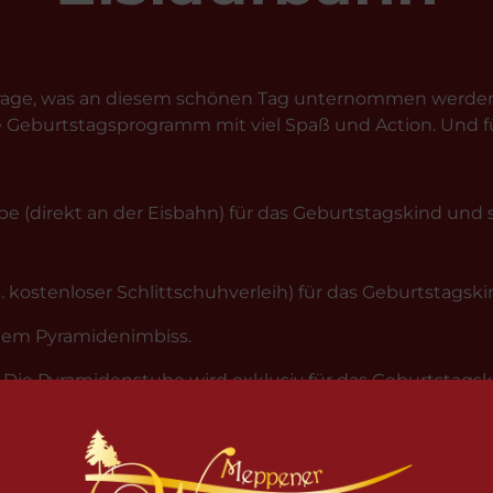
ie Frage, was an diesem schönen Tag unternommen werde
 Geburtstagsprogramm mit viel Spaß und Action. Und für
e (direkt an der Eisbahn) für das Geburtstagskind und
. kostenloser Schlittschuhverleih) für das Geburtstagsk
dem Pyramidenimbiss.
. Die Pyramidenstube wird exklusiv für das Geburtstagsk
Co. beläuft sich auf 40 € und ist mit der Buchung fälli
d 5 Portionen Pommes mit Mayo oder Ketchup. Die Ge
olt werden. Die geleistete Zahlung für den Mindestver