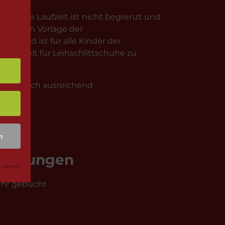
n. Die Laufzeit ist nicht begrenzt und
lt gegen Vorlage der
gskind ist für alle Kinder der
re Entgelt für Leihschlittschuhe zu
sind jedoch ausreichend
n
uchungen
 consent
 Uhr gebucht